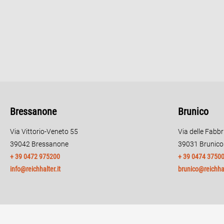
Bressanone
Brunico
Via Vittorio-Veneto 55
Via delle Fabb
39042 Bressanone
39031 Brunico
+ 39 0472 975200
+ 39 0474 3750
info@reichhalter.it
brunico@reichhal