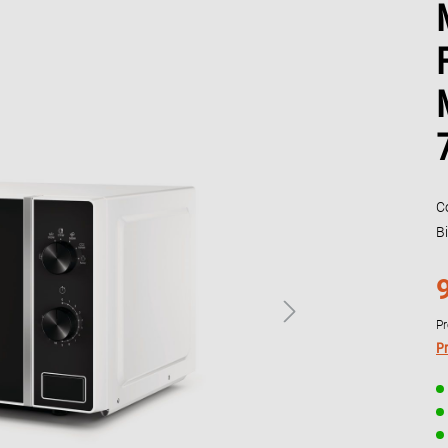
C
B
Pr
Pr