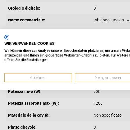
Orologio digitale:
Si
Nome commerciale:
Whirlpool Cook20 M
Ventilato:
No
WIR VERWENDEN COOKIES
Controllo elettronico:
No
Wir können diese zur Analyse unserer Besucherdaten platzieren, um unsere Websei
anzuzeigen und Ihnen ein großartiges Webseiten-Erlebnis zu bieten. Für weiter
Capacità (l):
20
öffnen Sie die Einstellungen.
Solo microonde:
Si
Ablehnen
Nein, anpassen
Grill:
No
Potenza mwo (W):
700
Potenza assorbita max (W):
1200
Materiale della cavità:
Non specificato
Piatto girevole:
Si