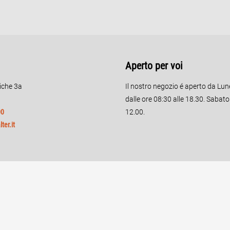
Aperto per voi
riche 3a
Il nostro negozio é aperto da Lun
dalle ore 08:30 alle 18.30. Sabat
00
12.00.
ter.it