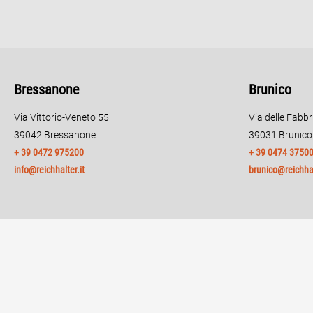
Bressanone
Brunico
Via Vittorio-Veneto 55
Via delle Fabb
39042 Bressanone
39031 Brunico
+ 39 0472 975200
+ 39 0474 3750
info@reichhalter.it
brunico@reichhal