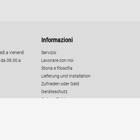
Informazioni
edì a Venerdì
Servizio
o da 08.30 a
Lavorare con noi
Storia e filosofia
Lieferung und Installation
Zufrieden oder Geld
Geräteschutz
Sichere Zahlung
Kundendienst
Wichtige Hersteller
BonusElettrodomestici