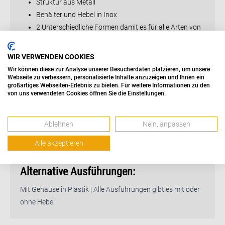
Struktur aus Metall
Behälter und Hebel in Inox
2 Unterschiedliche Formen damit es für alle Arten von
Zitrusfrüchten geeignet ist
320 U/min
WIR VERWENDEN COOKIES
Belüfteter 150Watt Motor
Wir können diese zur Analyse unserer Besucherdaten platzieren, um unsere
Abmessungen BxTxH: 21x30x38 cm
Webseite zu verbessern, personalisierte Inhalte anzuzeigen und Ihnen ein
großartiges Webseiten-Erlebnis zu bieten. Für weitere Informationen zu den
Gewicht ca.: 7 Kg
von uns verwendeten Cookies öffnen Sie die Einstellungen.
Ablehnen
Nein, anpassen
Mehr Informationen Anfragen
Alle akzeptieren
Alternative Ausführungen:
Mit Gehäuse in Plastik | Alle Ausführungen gibt es mit oder
ohne Hebel