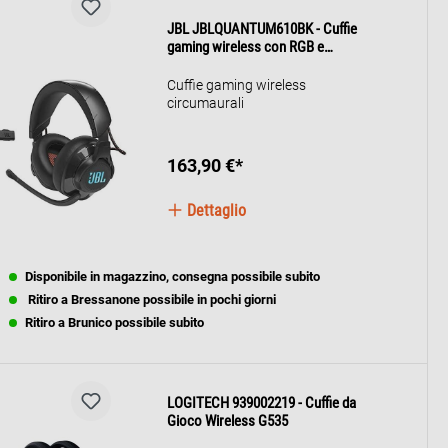
permettono di giocare in pieno
JBL JBLQUANTUM610BK - Cuffie
comfort per ore. I materiali
gaming wireless con RGB e
premium garantiscono resistenza
microfono
contro il tempo e l’usura.
Cuffie gaming wireless
Amplifica la tua esperienza con le
circumaurali
cuffie JBL Quantum 200.
QUANTUM 200
163,90 €*
Dettaglio
Disponibile in magazzino, consegna possibile subito
Ritiro a Bressanone possibile in pochi giorni
Ritiro a Brunico possibile subito
LOGITECH 939002219 - Cuffie da
Gioco Wireless G535