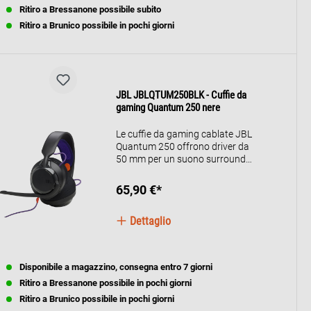
Ritiro a Bressanone possibile subito
Ritiro a Brunico possibile in pochi giorni
JBL JBLQTUM250BLK - Cuffie da
gaming Quantum 250 nere
Le cuffie da gaming cablate JBL
Quantum 250 offrono driver da
50 mm per un suono surround
JBL Quantum dinamico,
microfono boom removibile
65,90 €*
unidirezionale e morbidi padiglioni
over-ear per un comfort elevato. Il
Dettaglio
collegamento jack da 3,5 mm le
rende compatibili con PC, console
e dispositivi mobili.
Disponibile a magazzino, consegna entro 7 giorni
Ritiro a Bressanone possibile in pochi giorni
Ritiro a Brunico possibile in pochi giorni