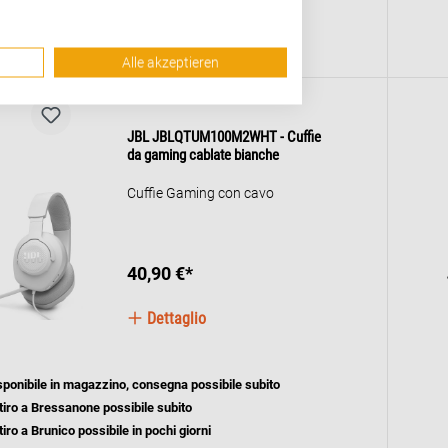
tiro a Bressanone possibile in pochi giorni
tiro a Brunico possibile in pochi giorni
Alle akzeptieren
JBL JBLQTUM100M2WHT - Cuffie
da gaming cablate bianche
Cuffie Gaming con cavo
40,90 €*
Dettaglio
sponibile in magazzino, consegna possibile subito
tiro a Bressanone possibile subito
tiro a Brunico possibile in pochi giorni