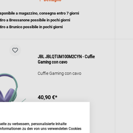
sponibile a magazzino, consegna entro 7 giorni
tiro a Bressanone possibile in pochi giorni
tiro a Brunico possibile in pochi giorni
JBL JBLQTUM100M2CYN - Cuffie
Gaming con cavo
Cuffie Gaming con cavo
40,90 €*
Dettaglio
te zu verbessern, personalisierte Inhalte
e Informationen zu den von uns verwendeten Cookies
sponibile a magazzino, consegna entro 7 giorni