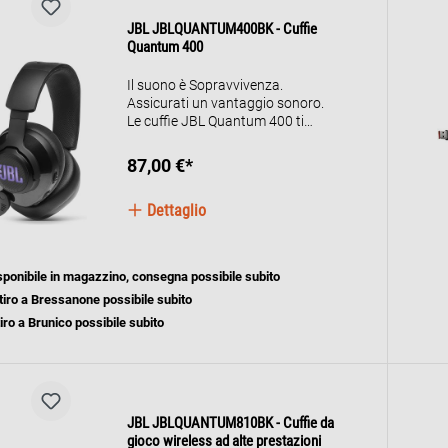
JBL JBLQUANTUM400BK - Cuffie
Quantum 400
Il suono è Sopravvivenza.
Assicurati un vantaggio sonoro.
Le cuffie JBL Quantum 400 ti
tengono un passo avanti rispetto
agli altri con il suono surround
87,00 €*
che ti coinvolge nel gioco e ti
consente di anticipare ogni
Dettaglio
mossa. Progettato per la
precisione e l’immersione, JBL
QuantumSOUND Signature ti
aiuta a far salire il livello delle tue
sponibile in magazzino, consegna possibile subito
prestazioni per assicurarti un
tiro a Bressanone possibile subito
vero vantaggio in battaglia. JBL
Quantum 400 dispone anche di
tiro a Brunico possibile subito
un microfono con voice-focus per
interazioni multiplayer chiare, un
controller per il bilanciamento tra
gioco e chat, è certificato per
DISCORD ed è compatibile con
JBL JBLQUANTUM810BK - Cuffie da
TeamSpeak e altro ancora. Un
gioco wireless ad alte prestazioni
archetto leggero con i padiglioni