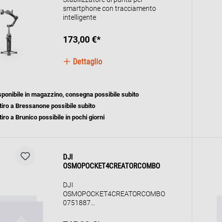
smartphone con tracciamento
intelligente
173,00 €*
Dettaglio
sponibile in magazzino, consegna possibile subito
tiro a Bressanone possibile subito
tiro a Brunico possibile in pochi giorni
DJI
OSMOPOCKET4CREATORCOMBO
DJI
OSMOPOCKET4CREATORCOMBO
0751887
FOTOCAM.STABILIZZ.TASCABIL.3
ASSI CMOS 1"4K C.COMBO