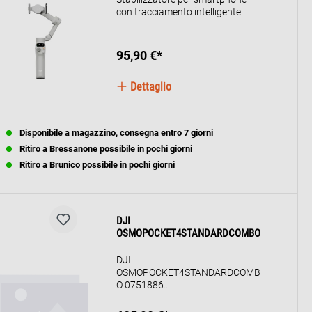
con tracciamento intelligente
95,90 €*
Dettaglio
Disponibile a magazzino, consegna entro 7 giorni
Ritiro a Bressanone possibile in pochi giorni
Ritiro a Brunico possibile in pochi giorni
DJI
OSMOPOCKET4STANDARDCOMBO
DJI
OSMOPOCKET4STANDARDCOMB
O 0751886
FOTOCAM.STABILIZZ.3ASSI
TASCAB.CMOS 1" 4K ST.COMBO