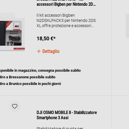
accessori Bigben per Nintendo 2DS
XL – Pellicole protettive, panno di
pulizia, custodia, pennino e
Il kit accessori Bigben
auricolari
N2DSXLPACK3 per Nintendo 2DS
XL offre protezione e accessori
pratici. Le pellicole protettive
evitano graffi sugli schermi, il
18,50 €*
panno di pulizia rimuove lo
sporco. La custodia resistente
Dettaglio
protegge la console e offre spazio
per accessori. Il pennino assicura
un controllo preciso, mentre gli
auricolari In-Ear garantiscono
sponibile in magazzino, consegna possibile subito
un'esperienza di gioco
tiro a Bressanone possibile subito
coinvolgente. Perfetto per chi
viaggia!
tiro a Brunico possibile in pochi giorni
DJI OSMO MOBILE 8 - Stabilizzatore
Smartphone 3 Assi
Stabilizzatore di punta per