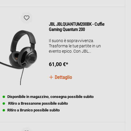
JBL JBLQUANTUM200BK - Cuffie
Gaming Quantum 200
Il suono è sopravvivenza.
Trasforma le tue partite in un
evento epico. Con JBL
QuantumSOUND Signature, le
cuffie JBL Quantum 200 ti
61,00 €*
portano direttamente al centro
dell’azione. Immersive e precise
Dettaglio
per farti sentire anche i più piccoli
dettagli, le cuffie JBL Quantum
200 sono tutto l’equipaggiamento
che ti serve per dominare ogni
Disponibile in magazzino, consegna possibile subito
battaglia. Il microfono con
Ritiro a Bressanone possibile subito
braccetto flip-up, voice-focus,
soppressione dell’eco e
Ritiro a Brunico possibile subito
disattivazione quando si solleva
consente interazioni multiplayer
senza interferenze, mentre le
imbottiture in memory foam ti