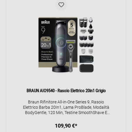
BRAUN AIO9540 - Rasoio Elettrico 20in1 Grigio
Braun Rifinitore All-in-One Series 9, Rasoio
Elettrico Barba 20In1, Lama ProBlade, Modalità
BodyGentle, 120 Min, Testine SmoothShave E
SkinGuard, Impugnatura AquaGrip Per Uso
Wet&Dry, Con Rasoio Gillette Labs, AIO9540,
109,90 €*
Grigio