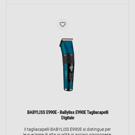
BABYLISS E990E - BaByliss E990E Tagliacapelli
Digitale
Il tagliacapelli BABYLISS E990E si distingue per
le sue lame di alta qualità in acciaio giapponese,