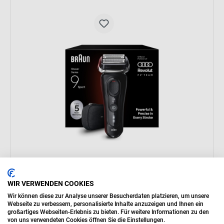
BRAUN 83920512 - Rasoio Elettrico Barba Serie 9
WIR VERWENDEN COOKIES
Braun Series 9 Sport Rasoio Elettrico Barba Con
Wir können diese zur Analyse unserer Besucherdaten platzieren, um unsere
Testina Di Precisione 4+1 E Rifinitore, Tecnologia
Webseite zu verbessern, personalisierte Inhalte anzuzeigen und Ihnen ein
SensoAdapt Per Qualsiasi Densità Di Barba, Fino
großartiges Webseiten-Erlebnis zu bieten. Für weitere Informationen zu den
A 60 Min, Wet&Dry, 9110s, Nero
von uns verwendeten Cookies öffnen Sie die Einstellungen.