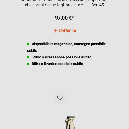
che garantiscono tagli precisi e puliti. Con 45
lunghezze di taglio regolabili da 0,6 mm a 28 mm
e una potente batteria agli ioni di litio, offre la
97,00 €*
massima flessibilità sia in modalità cordless che
con cavo. Il display digitale mostra la lunghezza
Dettaglio
di taglio selezionata e lo stato della batteria,
mentre la lama rimovibile e lavabile facilita la
pulizia.
Disponibile in magazzino, consegna possibile
subito
Ritiro a Bressanone possibile subito
Ritiro a Brunico possibile subito