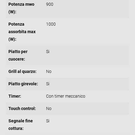
Potenza mwo
900
(W):
Potenza
1000
assorbita max
(W):
Piatto per
Si
cuocere:
Grill al quarzo:
No
Piatto girevole:
Si
Timer:
Con timer meccanico
Touch control:
No
Segnale fine
Si
cottura: