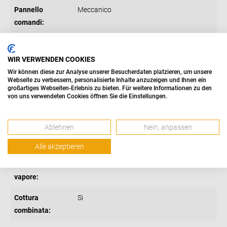
Pannello
Meccanico
comandi:
Sistema
Con pulsante a libro
apertura porta:
WIR VERWENDEN COOKIES
Wir können diese zur Analyse unserer Besucherdaten platzieren, um unsere
Sistema
No
Webseite zu verbessern, personalisierte Inhalte anzuzeigen und Ihnen ein
großartiges Webseiten-Erlebnis zu bieten. Für weitere Informationen zu den
Inverter:
von uns verwendeten Cookies öffnen Sie die Einstellungen.
Display:
Sì
Ablehnen
Nein, anpassen
Numero livelli
5
potenza:
Alle akzeptieren
Cottura a
Si
vapore:
Cottura
Si
combinata: