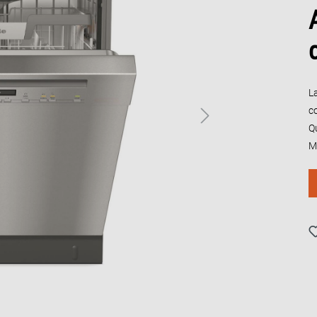
L
c
Q
M