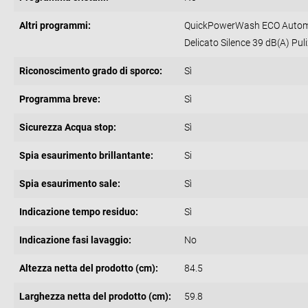
Altri programmi:
QuickPowerWash ECO Automa
Delicato Silence 39 dB(A) Pul
Riconoscimento grado di sporco:
Sì
Programma breve:
Sì
Sicurezza Acqua stop:
Sì
Spia esaurimento brillantante:
Si
Spia esaurimento sale:
Sì
Indicazione tempo residuo:
Sì
Indicazione fasi lavaggio:
No
Altezza netta del prodotto (cm):
84.5
Larghezza netta del prodotto (cm):
59.8