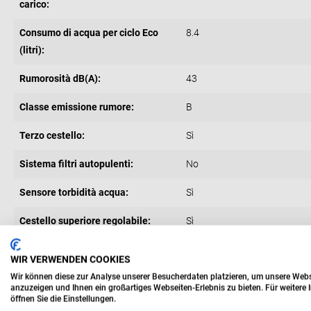
carico:
Consumo di acqua per ciclo Eco
8.4
(litri):
Rumorosità dB(A):
43
Classe emissione rumore:
B
Terzo cestello:
Sì
Sistema filtri autopulenti:
No
Sensore torbidità acqua:
Sì
Cestello superiore regolabile:
Sì
Integrazione:
Non integrata
WIR VERWENDEN COOKIES
Wir können diese zur Analyse unserer Besucherdaten platzieren, um unsere Websei
Porta posate:
Sì
anzuzeigen und Ihnen ein großartiges Webseiten-Erlebnis zu bieten. Für weiter
öffnen Sie die Einstellungen.
Porta pannellabile:
No