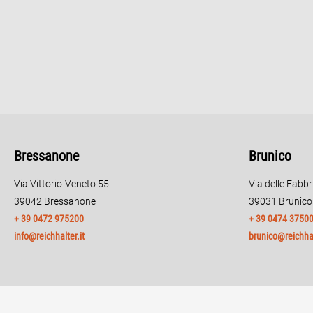
Bressanone
Brunico
Via Vittorio-Veneto 55
Via delle Fabb
39042 Bressanone
39031 Brunico
+ 39 0472 975200
+ 39 0474 3750
info@reichhalter.it
brunico@reichhal