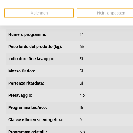
Altre descrizioni strutturali:
1x PowerDisk Voucher per 6
Ablehnen
Nein, anpassen
Display:
Sì
Numero programmi:
11
Peso lordo del prodotto (kg):
65
Indicatore fine lavaggio:
Sì
Mezzo Carico:
Sì
Partenza ritardata:
Sì
Prelavaggio:
No
Programma bio/eco:
Sì
Classe efficienza energetica:
A
Programma cristalli:
No