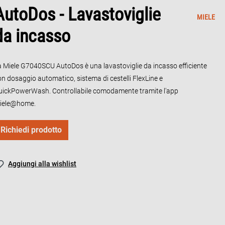
AutoDos - Lavastoviglie
MIELE
da incasso
a Miele G7040SCU AutoDos è una lavastoviglie da incasso efficiente
on dosaggio automatico, sistema di cestelli FlexLine e
uickPowerWash. Controllabile comodamente tramite l'app
iele@home.
Richiedi prodotto
Aggiungi alla wishlist