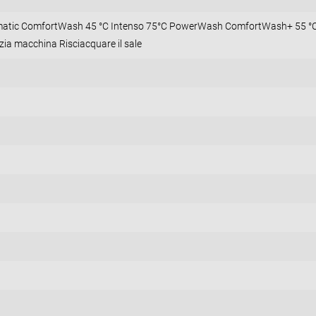
tic ComfortWash 45 °C Intenso 75°C PowerWash ComfortWash+ 55 °
izia macchina Risciacquare il sale