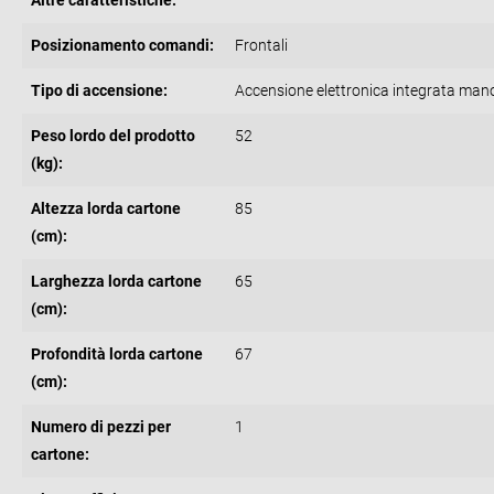
Altre caratteristiche:
""
Posizionamento comandi:
Frontali
Tipo di accensione:
Accensione elettronica integrata man
Peso lordo del prodotto
52
(kg):
Altezza lorda cartone
85
(cm):
Larghezza lorda cartone
65
(cm):
Profondità lorda cartone
67
(cm):
Numero di pezzi per
1
cartone: