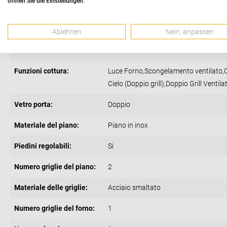
öffnen Sie die Einstellungen.
Grill elettrico:
Si
Girarrosto:
No
Ablehnen
Nein, anpassen
Numero funzioni cottura:
8
Funzioni cottura:
Luce Forno,Scongelamento ventilato,Cot
Cielo (Doppio grill),Doppio Grill Ventil
Vetro porta:
Doppio
Materiale del piano:
Piano in inox
Piedini regolabili:
Si
Numero griglie del piano:
2
Materiale delle griglie:
Acciaio smaltato
Numero griglie del forno:
1