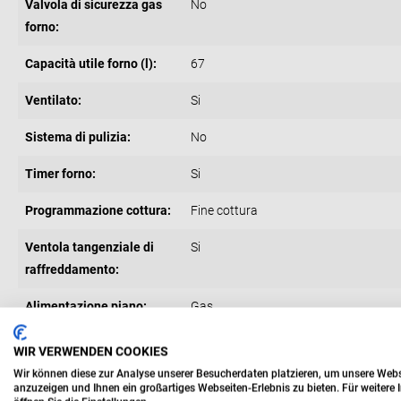
Valvola di sicurezza gas
No
forno:
Capacità utile forno (l):
67
Ventilato:
Si
Sistema di pulizia:
No
Timer forno:
Si
Programmazione cottura:
Fine cottura
Ventola tangenziale di
Si
raffreddamento:
Alimentazione piano:
Gas
Numero totale di fuochi:
4
WIR VERWENDEN COOKIES
Wir können diese zur Analyse unserer Besucherdaten platzieren, um unsere Websei
Termostato forno:
No
anzuzeigen und Ihnen ein großartiges Webseiten-Erlebnis zu bieten. Für weiter