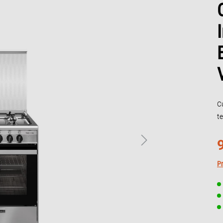
C
t
Pr