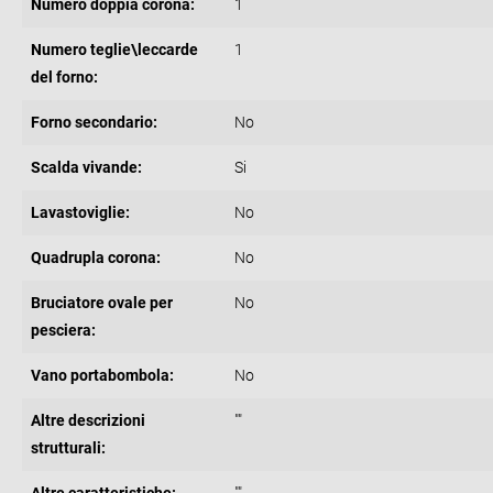
Numero doppia corona:
1
Numero teglie\leccarde
1
del forno:
Forno secondario:
No
Scalda vivande:
Si
Lavastoviglie:
No
Quadrupla corona:
No
Bruciatore ovale per
No
pesciera:
Vano portabombola:
No
Altre descrizioni
""
strutturali: