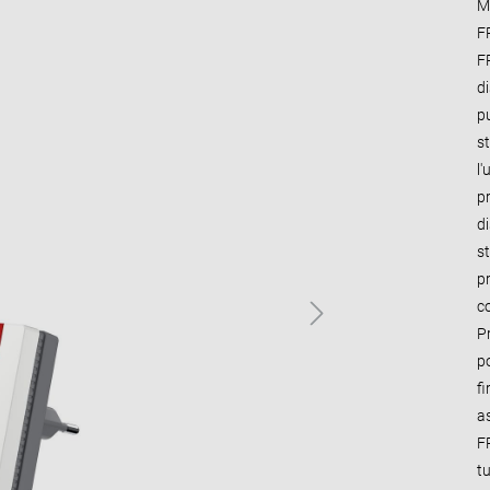
Me
FR
F
di
p
s
l'
p
d
s
pr
c
Pr
p
fi
a
F
tu