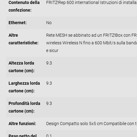
Contenuto della
FRITZ!Rep 600 international Istruzioni di install
confezione:
Ethernet:
No
Altre
Rete MESH se abbinato ad un FRITZ!Box con FRIT
caratteristiche:
wireless Wireless N fino a 600 Mbit/s sulla ban
e sicur
Altezza lorda
9.3
cartone (cm):
Larghezza lorda
9.3
cartone (cm):
Profondità lorda
9.3
cartone (cm):
Altre funzioni:
Design Compatto solo 5x5 cm Compatibile con tut
Peso netto del
0.1