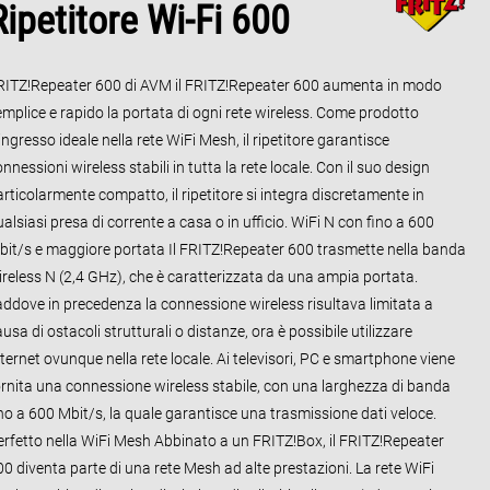
Ripetitore Wi-Fi 600
RITZ!Repeater 600 di AVM il FRITZ!Repeater 600 aumenta in modo
emplice e rapido la portata di ogni rete wireless. Come prodotto
ingresso ideale nella rete WiFi Mesh, il ripetitore garantisce
nnessioni wireless stabili in tutta la rete locale. Con il suo design
rticolarmente compatto, il ripetitore si integra discretamente in
alsiasi presa di corrente a casa o in ufficio. WiFi N con fino a 600
bit/s e maggiore portata Il FRITZ!Repeater 600 trasmette nella banda
ireless N (2,4 GHz), che è caratterizzata da una ampia portata.
addove in precedenza la connessione wireless risultava limitata a
usa di ostacoli strutturali o distanze, ora è possibile utilizzare
ternet ovunque nella rete locale. Ai televisori, PC e smartphone viene
ornita una connessione wireless stabile, con una larghezza di banda
ino a 600 Mbit/s, la quale garantisce una trasmissione dati veloce.
erfetto nella WiFi Mesh Abbinato a un FRITZ!Box, il FRITZ!Repeater
00 diventa parte di una rete Mesh ad alte prestazioni. La rete WiFi