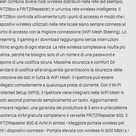
sh combina diversi nodi wireless distribuiti nella rete (ad esempio,
ITZ!Box e FRITZ!Repeater) in un'unica rete wireless intelligente. Il
RITZ!Box controlla attivamente tutti i punti di accesso in modo che i
spositivi wireless utilizzati nella rete locale siano sempre connessi al
unto di accesso con la migliore connessione (WiFi Mesh Steering). Lo
treaming, il gaming e i download raggiungono senza interruzioni
ultimo angolo di ogni stanza. La rete wireless complessiva risulta più
ratica, perché ha bisogno solo di un nome e di una password e
ispone di una codifica sicura. Massima sicurezza e comfort Gli
tandard di codifica all'avanguardia garantiscono la sicurezza della
otezione dei dati in tutta la WiFi Mesh. Il ripetitore può essere
ollegato comodamente a qualunque presa di corrente. Con il Wi-Fi
otected Setup (WPS), il ripetitore viene integrato nella WiFi Mesh in
ochi secondi premendo semplicemente un tasto. Aggiornamenti
rmware regolari, una garanzia del produttore di 5 anni e un'eccellente
ssistenza AVM gratuita completano il versatile FRITZ!Repeater 600. Il
RITZ!Repeater 600 di AVM in sintesi • Maggiore portata wireless per
tti i dispositivi connessi • Portata elevata con wireless N (600 Mbit/s /