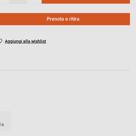
Prenota e ritira
Aggiungi alla wishlist
l a