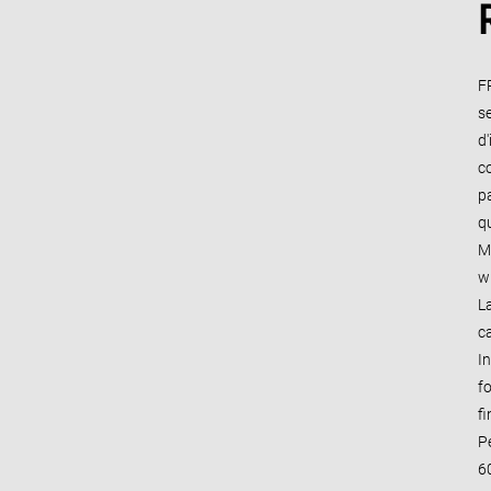
F
s
d'
co
pa
qu
M
w
L
ca
In
f
f
P
6