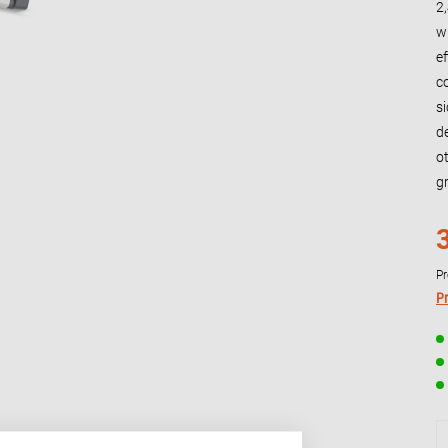
2,
w
ef
c
s
de
o
gr
Pr
Pr