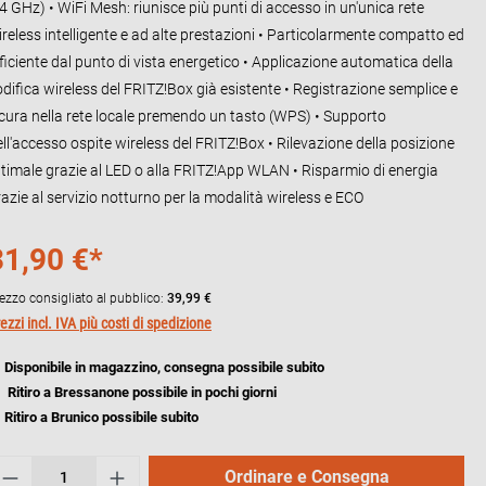
4 GHz) • WiFi Mesh: riunisce più punti di accesso in un'unica rete
ireless intelligente e ad alte prestazioni • Particolarmente compatto ed
ficiente dal punto di vista energetico • Applicazione automatica della
odifica wireless del FRITZ!Box già esistente • Registrazione semplice e
icura nella rete locale premendo un tasto (WPS) • Supporto
ll'accesso ospite wireless del FRITZ!Box • Rilevazione della posizione
ttimale grazie al LED o alla FRITZ!App WLAN • Risparmio di energia
azie al servizio notturno per la modalità wireless e ECO
31,90 €*
ezzo consigliato al pubblico:
39,99 €
ezzi incl. IVA più costi di spedizione
Disponibile in magazzino, consegna possibile subito
Ritiro a Bressanone possibile in pochi giorni
Ritiro a Brunico possibile subito
Ordinare e Consegna