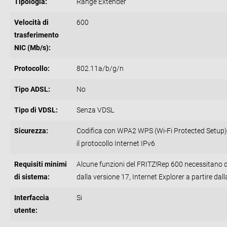
Tipologia:
Range Extender
Velocità di
600
trasferimento
NIC (Mb/s):
Protocollo:
802.11a/b/g/n
Tipo ADSL:
No
Tipo di VDSL:
Senza VDSL
Sicurezza:
Codifica con WPA2 WPS (Wi-Fi Protected Setup)
il protocollo Internet IPv6
Requisiti minimi
Alcune funzioni del FRITZ!Rep 600 necessitano
di sistema:
dalla versione 17, Internet Explorer a partire da
Interfaccia
Si
utente: