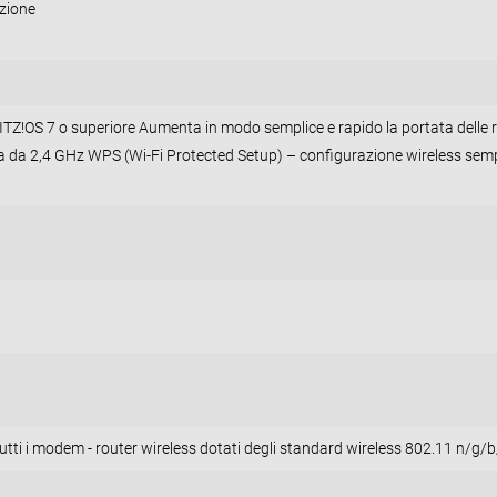
azione
Z!OS 7 o superiore Aumenta in modo semplice e rapido la portata delle r
da da 2,4 GHz WPS (Wi-Fi Protected Setup) – configurazione wireless semp
ti i modem - router wireless dotati degli standard wireless 802.11 n/g/