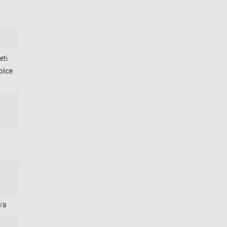
eti
lice
b/a