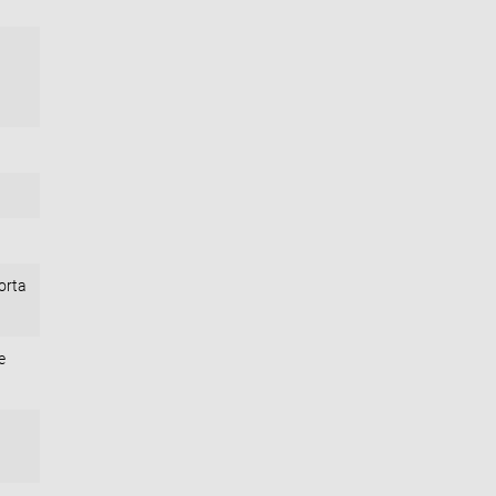
orta
e