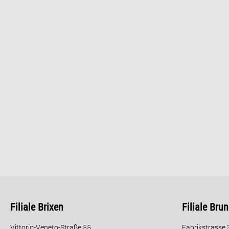
Filiale Brixen
Filiale Bru
Vittorio-Veneto-Straße 55
Fabrikstrasse 