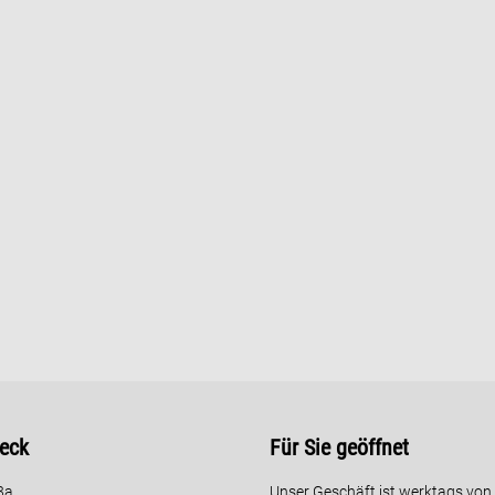
neck
Für Sie geöffnet
3a
Unser Geschäft ist werktags von 