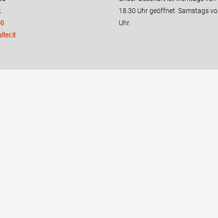
k
18.30 Uhr geöffnet. Samstags vo
00
Uhr.
ter.it
tz
Impressum
AGB
Cookie-Einstellungen ändern