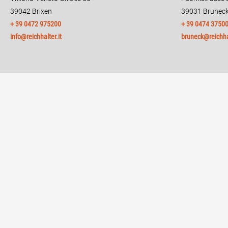
39042 Brixen
39031 Brunec
+ 39 0472 975200
+ 39 0474 3750
info@reichhalter.it
bruneck@reichhal
Part.IVA: IT02738230214
Datenschu