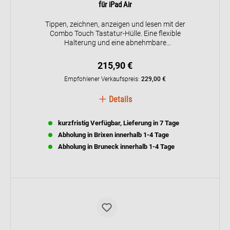
für iPad Air
Tippen, zeichnen, anzeigen und lesen mit der
Combo Touch Tastatur-Hülle. Eine flexible
Halterung und eine abnehmbare
Standardtastatur bieten vielfältige
Einsatzmöglichkeiten für jede Aktivität.
215,90 €
Entdecken Sie alle Funktionen Ihres iPads mit
einem größeren Trackpad, das eine überlegene
Empfohlener Verkaufspreis:
229,00 €
und intuitive Tracking-Erfahrung mit den
vertrauten Multi-Touch-Gesten ermöglicht. Die
Details
schlankste Combo Touch aller Zeiten: leicht,
passt perfekt in jede Tasche und ist ideal, um
kurzfristig Verfügbar, Lieferung in 7 Tage
Ihre Produktivität überall zu steigern. Die Hülle,
robust und leicht, schützt Ihr iPad vor Stößen
Abholung in Brixen innerhalb 1-4 Tage
und Kratzern, während die verstellbaren
Abholung in Bruneck innerhalb 1-4 Tage
hintergrundbeleuchteten Tasten elegant mit
präziser Beleuchtung leuchten, für perfekte
Arbeitsbereiche. Entdecken Sie alle Funktionen
des iPads mit der Combo Touch.