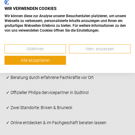
bei der Auswahl des passenden Produkts – individuell, ehrlich und
WIR VERWENDEN COOKIES
mit viel Erfahrung. Besonders stolz sind wir auf unsere Rolle als
offizielles Kundendienstzentrum von Philips
in Südtirol. Wir
Wir können diese zur Analyse unserer Besucherdaten platzieren, um unsere
Webseite zu verbessern, personalisierte Inhalte anzuzeigen und Ihnen ein
übernehmen Reparaturen, Ersatzteilservice und Wartung für
großartiges Webseiten-Erlebnis zu bieten. Für weitere Informationen zu den
von uns verwendeten Cookies öffnen Sie die Einstellungen.
Philips Babyprodukte wie Flaschenwärmer, Sterilisatoren oder
Babyphones – schnell, kompetent und zuverlässig.
IHRE VORTEILE BEI REICHHALTER
Ablehnen
Nein, anpassen
Alle akzeptieren
✓ Spezialisiertes Sortiment für Baby Care Elektronik
✓ Beratung durch erfahrene Fachkräfte vor Ort
✓ Offizieller Philips-Servicepartner in Südtirol
✓ Zwei Standorte: Brixen & Bruneck
✓ Online entdecken & im Fachgeschäft beraten lassen