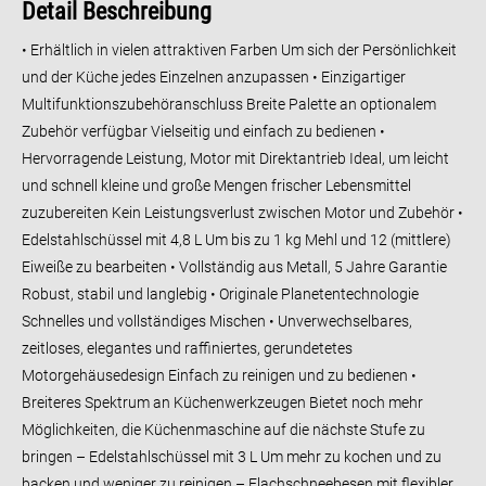
Detail Beschreibung
• Erhältlich in vielen attraktiven Farben Um sich der Persönlichkeit
und der Küche jedes Einzelnen anzupassen • Einzigartiger
Multifunktionszubehöranschluss Breite Palette an optionalem
Zubehör verfügbar Vielseitig und einfach zu bedienen •
Hervorragende Leistung, Motor mit Direktantrieb Ideal, um leicht
und schnell kleine und große Mengen frischer Lebensmittel
zuzubereiten Kein Leistungsverlust zwischen Motor und Zubehör •
Edelstahlschüssel mit 4,8 L Um bis zu 1 kg Mehl und 12 (mittlere)
Eiweiße zu bearbeiten • Vollständig aus Metall, 5 Jahre Garantie
Robust, stabil und langlebig • Originale Planetentechnologie
Schnelles und vollständiges Mischen • Unverwechselbares,
zeitloses, elegantes und raffiniertes, gerundetetes
Motorgehäusedesign Einfach zu reinigen und zu bedienen •
Breiteres Spektrum an Küchenwerkzeugen Bietet noch mehr
Möglichkeiten, die Küchenmaschine auf die nächste Stufe zu
bringen – Edelstahlschüssel mit 3 L Um mehr zu kochen und zu
backen und weniger zu reinigen – Flachschneebesen mit flexibler