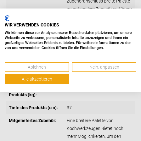
Zubehöranschluss Breite Palette
an optionalem Zubehör verfügbar
Vielseitig und einfach zu bedienen
• Außergewöhnliche Leistung,
WIR VERWENDEN COOKIES
Direktantriebsmotor Ideal für die
Wir können diese zur Analyse unserer Besucherdaten platzieren, um unsere
Webseite zu verbessern, personalisierte Inhalte anzuzeigen und Ihnen ein
Zubereitung kleiner und großer
großartiges Webseiten-Erlebnis zu bieten. Für weitere Informationen zu den
von uns verwendeten Cookies öffnen Sie die Einstellungen.
Mengen an Lebensm
Höhe des Produkts (cm):
36
Ablehnen
Nein, anpassen
Breite des Produkts (cm):
24
Alle akzeptieren
Nettogewicht des
10.4
Produkts (kg):
Tiefe des Produkts (cm):
37
Mitgeliefertes Zubehör:
Eine breitere Palette von
Kochwerkzeugen Bietet noch
mehr Möglichkeiten, um den