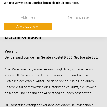
von uns verwendeten Cookies öffnen Sie die Einstellungen.
Papierart:
Fotopapier
Anzahl der Blätter pro Packung:
100
Ablehnen
Nein, anpassen
Nettogewicht des Produkts (kg):
0.39
Alle akzeptieren
Lieferinformation
Versand:
Der Versand von kleinen Geräten Kostet 9,90€. Großgeräte 35€.
Alle Waren werden, soweit es uns möglich ist, von uns persönlich
zugestellt.
Dies garantiert eine unkomplizierte und sichere
Lieferung der Waren. Aufgrund der direkten Zustellung durch
unsere Mitarbeiter werden die Lieferwege verkürzt, die Umwelt
geschont und nachhaltige Arbeitsbedingungen geschaffen.
Grundsätzlich erfolgt der Versand der Waren in umliegenden