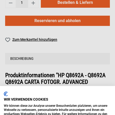
Bestellen & Liefern
Reservieren und abholen
Zum Merkzettel hinzufügen
BESCHREIBUNG
Produktinformationen "HP Q8692A - Q8692A
Q8692A CARTA FOTOGR. ADVANCED
PHOTOPAP,LUCIDA10X15 100F"
WIR VERWENDEN COOKIES
Papierformat:
A6 (10x15)
Wir können diese zur Analyse unserer Besucherdaten platzieren, um unsere
Webseite zu verbessern, personalisierte Inhalte anzuzeigen und Ihnen ein
Gramatur (g/m²):
250
großartiges Webseiten-Erlebnis zu bieten. Für weitere Informationen zu den