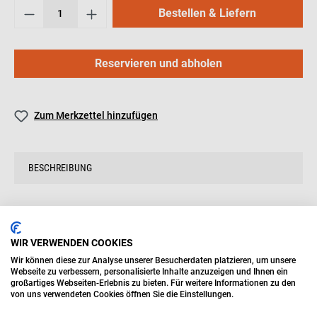
Bestellen & Liefern
Reservieren und abholen
Zum Merkzettel hinzufügen
BESCHREIBUNG
Produktinformationen "DE LONGHI KG1045 -
KG1045 HEPA-Filter"
WIR VERWENDEN COOKIES
Die De'Longhi HEPA-Filter wurden entwickelt, um die Luftqualität in
Wir können diese zur Analyse unserer Besucherdaten platzieren, um unsere
Webseite zu verbessern, personalisierte Inhalte anzuzeigen und Ihnen ein
Innenräumen zu verbessern, indem sie die meisten Allergene und
großartiges Webseiten-Erlebnis zu bieten. Für weitere Informationen zu den
Schadstoffpartikel aus der Luft entfernen. Diese Filter sind speziell
von uns verwendeten Cookies öffnen Sie die Einstellungen.
für die Verwendung in De'Longhi Luftbehandlungsgeräten