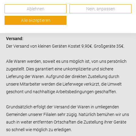
konzipiert und tragen dazu bei, eine saubere und gesunde
Ablehnen
Nein, anpassen
Umgebung in Ihrem Zuhause oder Büro zu gewährleisten. ​
Lieferinformation
Alle akzeptieren
Versand:
Der Versand von kleinen Geräten Kostet 9,90€. Großgeräte 35€.
Alle Waren werden, soweit es uns möglich ist, von uns persönlich
zugestellt.
Dies garantiert eine unkomplizierte und sichere
Lieferung der Waren. Aufgrund der direkten Zustellung durch
unsere Mitarbeiter werden die Lieferwege verkürzt, die Umwelt
geschont und nachhaltige Arbeitsbedingungen geschaffen.
Grundsätzlich erfolgt der Versand der Waren in umliegenden
Gemeinden unserer Filialen sehr zügig. Natürlich bemühen wir uns
auch in weiter entfernten Ortschaften die Zustellung ihrer Geräte
so schnell wie möglich zu erledigen.