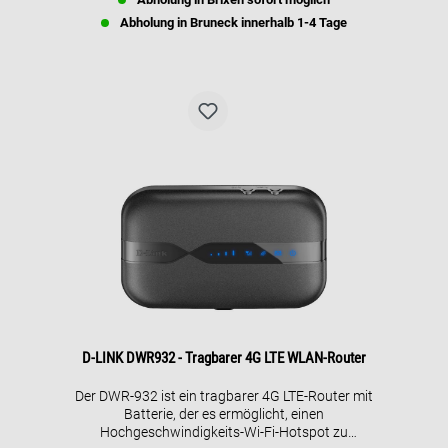
schaue HD-Filme über Streaming auf mehreren
Geräten dank des störungsfreien 5GHz-Bandes.
Abholung in Bruneck innerhalb 1-4 Tage
D-LINK DWR932 - Tragbarer 4G LTE WLAN-Router
Der DWR-932 ist ein tragbarer 4G LTE-Router mit
Batterie, der es ermöglicht, einen
Hochgeschwindigkeits-Wi-Fi-Hotspot zu