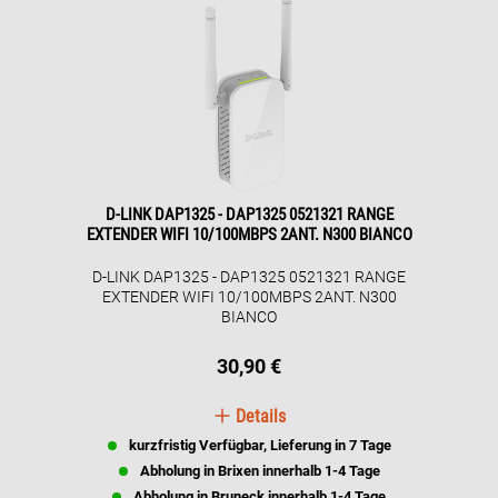
Abdeckung deines drahtlosen Netzwerks
erweitern. Das kompakte Design des DAP-1320
ist ideal, um es überall dort zu verwenden, wo du
die Reichweite deines WLAN-Signals erhöhen
musst. Das design für die Wandsteckdose, ohne
zusätzliche Kabel, ermöglicht die einfache
Installation in jeder Umgebung, ohne Unordnung
zu verursachen. Dank seiner kompakten Maße
passt es problemlos in jede Steckdose, ohne
benachbarte Steckdosen zu blockieren. Das
unauffällige Design ermöglicht eine nahtlose
D-LINK DAP1325 - DAP1325 0521321 RANGE
Anpassung an jede Umgebung.
EXTENDER WIFI 10/100MBPS 2ANT. N300 BIANCO
D-LINK DAP1325 - DAP1325 0521321 RANGE
EXTENDER WIFI 10/100MBPS 2ANT. N300
BIANCO
30,90 €
Details
kurzfristig Verfügbar, Lieferung in 7 Tage
Abholung in Brixen innerhalb 1-4 Tage
Abholung in Bruneck innerhalb 1-4 Tage