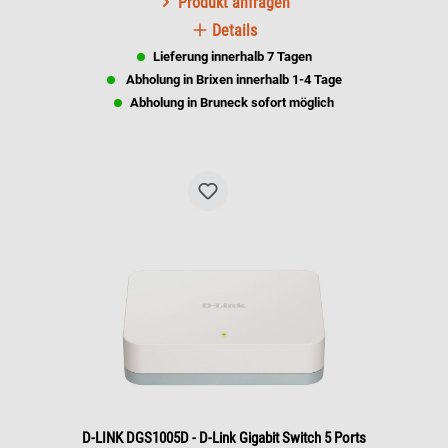
Produkt anfragen
kann der Switch auch für kleine Arbeitsgruppen
Details
verwendet werden. Leistungsstark und einfach
zu bedienen, ermöglicht es Benutzern, einen
Lieferung innerhalb 7 Tagen
beliebigen Port mit einem Knoten von 10Mbps
Abholung in Brixen innerhalb 1-4 Tage
oder 100Mbps zu verbinden, um die Bandbreite
Abholung in Bruneck sofort möglich
zu erhöhen, die Reaktionszeiten zu verbessern
und schwere Arbeitslasten zu bewältigen.
D-LINK DGS1005D - D-Link Gigabit Switch 5 Ports