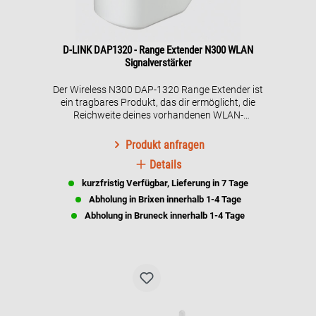
D-LINK DAP1320 - Range Extender N300 WLAN
Signalverstärker
Der Wireless N300 DAP-1320 Range Extender ist
ein tragbares Produkt, das dir ermöglicht, die
Reichweite deines vorhandenen WLAN-
Netzwerks zu erhöhen. Du kannst dieses Gerät
in eine beliebige Steckdose in deinem Zuhause
Produkt anfragen
stecken, um die Reichweite deines drahtlosen
Details
Netzwerks zu erweitern. So klein, dass es in
deiner Handfläche Platz findet, aber so
kurzfristig Verfügbar, Lieferung in 7 Tage
leistungsstark, dass es drahtlose
Abholung in Brixen innerhalb 1-4 Tage
Geschwindigkeiten von bis zu 300 Mbps erreicht.
Abholung in Bruneck innerhalb 1-4 Tage
Die Einrichtung des Wireless N300 Range
Extenders ist einfach und schnell. Du kannst die
kostenlose QRS Mobile App auf deinem iPhone®,
iPad® oder AndroidTM-Gerät nutzen, um es
ohne Computer zu installieren; alternativ kannst
du mit der WPS-Taste eine Verbindung zu
deinem vorhandenen WLAN-Router mit einem
einzigen Tastendruck herstellen und so die